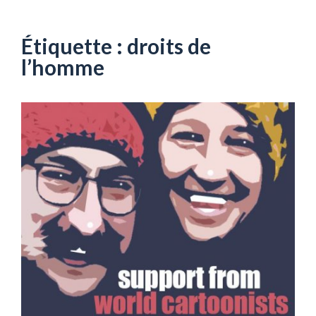
Aller
au
contenu
Étiquette :
droits de
l’homme