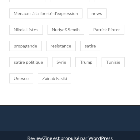
Menaces à la liberté d'expression
news
Nikola Listes
Nuriye&Semih
Patrick Pinter
propagande
resistance
satire
satire politique
Syrie
Trump
Tunisie
Unesco
Zainab Fasiki
ReviewZine
est propulsé par
WordPress