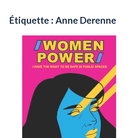
Aller
au
contenu
Étiquette :
Anne Derenne