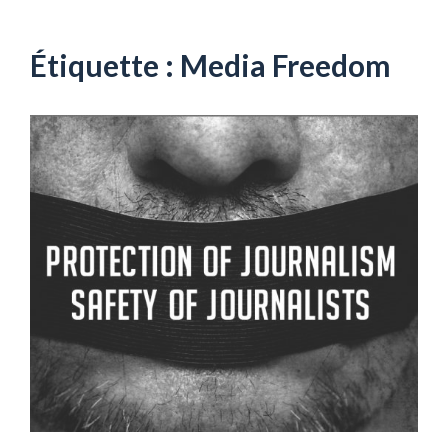
Aller
au
contenu
Étiquette :
Media Freedom