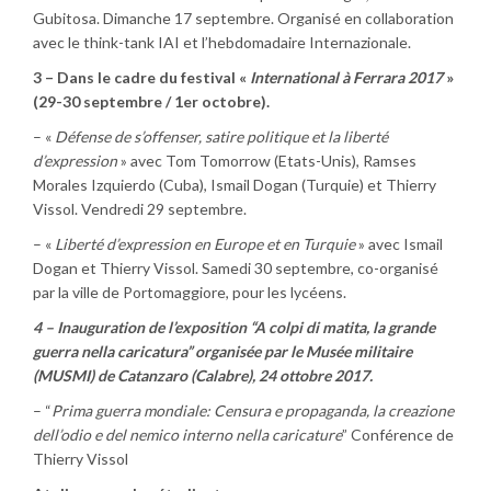
Gubitosa. Dimanche 17 septembre. Organisé en collaboration
avec le think-tank IAI et l’hebdomadaire Internazionale.
3 – Dans le cadre du festival «
International à Ferrara 2017
»
(29-30 septembre / 1er octobre).
– «
Défense de s’offenser, satire politique et la liberté
d’expression
» avec Tom Tomorrow (Etats-Unis), Ramses
Morales Izquierdo (Cuba), Ismail Dogan (Turquie) et Thierry
Vissol. Vendredi 29 septembre.
– «
Liberté d’expression en Europe et en Turquie
» avec Ismail
Dogan et Thierry Vissol. Samedi 30 septembre, co-organisé
par la ville de Portomaggiore, pour les lycéens.
4 – Inauguration de l’exposition “A colpi di matita, la grande
guerra nella caricatura” organisée par le Musée militaire
(MUSMI) de Catanzaro (Calabre), 24 ottobre 2017.
– “
Prima guerra mondiale: Censura e propaganda, la creazione
dell’odio e del nemico interno nella caricature
” Conférence de
Thierry Vissol