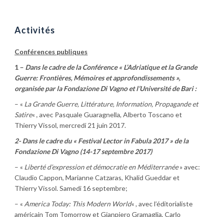
Aller
au
contenu
Activités
Conférences publiques
1 –
Dans le cadre de la Conférence « L’Adriatique et la Grande
Guerre: Frontières, Mémoires et approfondissements »,
organisée par la Fondazione Di Vagno et l’Université de Bari :
– «
La Grande Guerre, Littérature, Information, Propagande et
Satire
« , avec Pasquale Guaragnella, Alberto Toscano et
Thierry Vissol, mercredi 21 juin 2017.
2- Dans le cadre du « Festival Lector in Fabula 2017 » de la
Fondazione Di Vagno (14-17 septembre 2017)
– «
Liberté d’expression et démocratie en Méditerranée
» avec:
Claudio Cappon, Marianne Catzaras, Khalid Gueddar et
Thierry Vissol. Samedi 16 septembre;
– «
America Today: This Modern World
« , avec l’éditorialiste
américain Tom Tomorrow et Gianpiero Gramaglia, Carlo