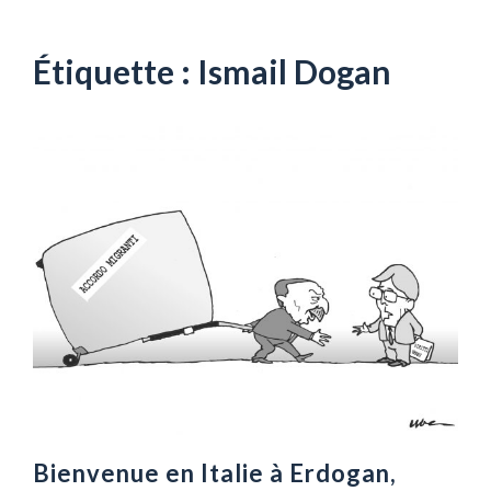
Aller
au
contenu
Étiquette :
Ismail Dogan
Bienvenue en Italie à Erdogan,