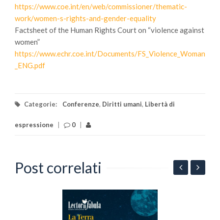
https://www.coe.int/en/web/commissioner/thematic-
work/women-s-rights-and-gender-equality
Factsheet of the Human Rights Court on “violence against
women”
https://www.echr.coe.int/Documents/FS_Violence_Woman
_ENG.pdf
Categorie:
Conferenze
,
Diritti umani
,
Libertà di
espressione
|
0
|
Post correlati
-
N
C