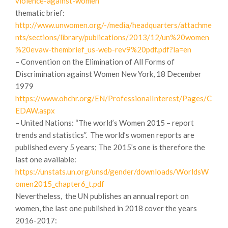
violence-against-women
thematic brief:
http://www.unwomen.org/-/media/headquarters/attachme
nts/sections/library/publications/2013/12/un%20women
%20evaw-thembrief_us-web-rev9%20pdf.pdf?la=en
– Convention on the Elimination of All Forms of
Discrimination against Women New York, 18 December
1979
https://www.ohchr.org/EN/ProfessionalInterest/Pages/C
EDAW.aspx
– United Nations: “The world’s Women 2015 – report
trends and statistics”. The world’s women reports are
published every 5 years; The 2015’s one is therefore the
last one available:
https://unstats.un.org/unsd/gender/downloads/WorldsW
omen2015_chapter6_t.pdf
Nevertheless, the UN publishes an annual report on
women, the last one published in 2018 cover the years
2016-2017: