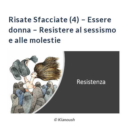
Vai
al
contenuto
Risate Sfacciate (4) – Essere
donna – Resistere al sessismo
e alle molestie
© Kianoush